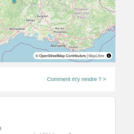
© OpenStreetMap Contributors |
MapLibre
Comment m'y rendre ? >
4