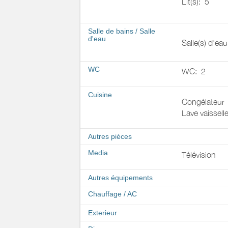
Lit(s):
5
Salle de bains
/
Salle
d'eau
Salle(s) d'ea
WC
WC:
2
Cuisine
Congélateur
Lave vaissell
Autres pièces
Media
Télévision
Autres équipements
Chauffage / AC
Exterieur