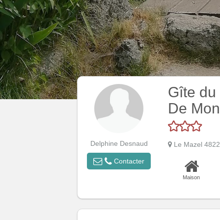
Gîte du
De Mont
Delphine Desnaud
Le Mazel 48
Contacter
Maison