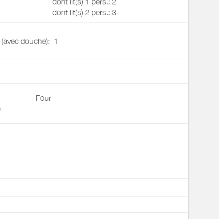
dont lit(s) 1 pers.: 2
dont lit(s) 2 pers.: 3
u (avec douche):
1
Four
e