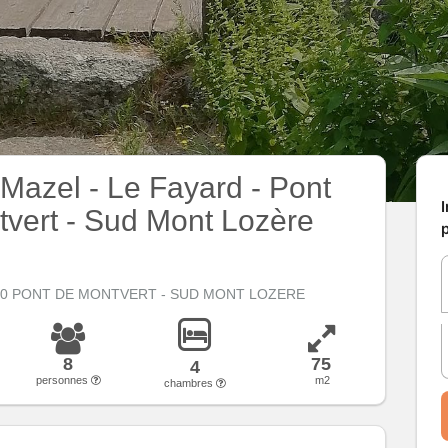
 Mazel - Le Fayard - Pont
I
vert - Sud Mont Lozère
p
220 PONT DE MONTVERT - SUD MONT LOZERE
8
75
4
personnes
m2
chambres