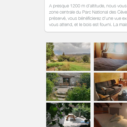
A presque 1200 m d’altitude, nous vous 
zone centrale du Parc National des Cév
préservé, vous bénéficierez d'une vue exc
vous attend, et le bois est fourni. La ma